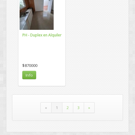
PH - Duplex en Alquiler
$870000
Info
«
1
2
3
»