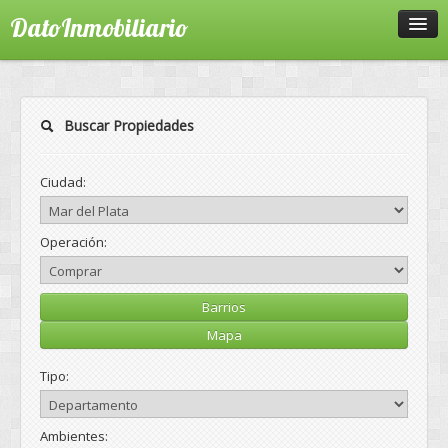
DatoInmobiliario
Inicio
Ventas
Buscar Propiedades
Alquileres
Ciudad:
Temporada 2026 - 2027
Operación:
Contacto
Ingresar
Barrios
Mapa
Tipo:
No cerrar sesión
Ambientes:
Olvidó su Clave?