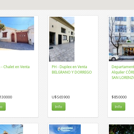
 - Chalet en Venta
PH - Duplex en Venta
Departament
BELGRANO Y DORREGO
Alquiler CÓ
SAN LORENZ
130000
U$S65900
$850000
fo
Info
Info