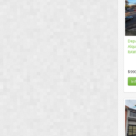
Depa
Alqu
RAW
$99
In