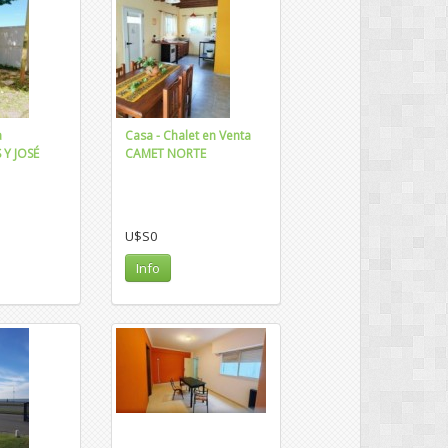
a
Casa - Chalet en Venta
Y JOSÉ
CAMET NORTE
U$S0
Info