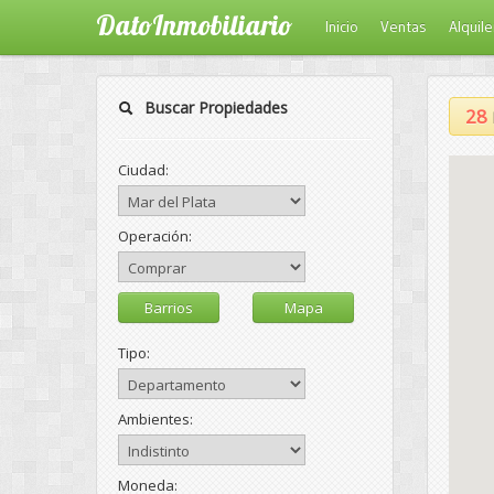
DatoInmobiliario
Inicio
Ventas
Alquil
Buscar Propiedades
28
Ciudad:
Operación:
Barrios
Mapa
Tipo:
Ambientes:
Moneda: