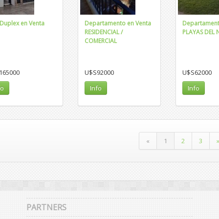
 Duplex en Venta
Departamento en Venta
Departament
RESIDENCIAL /
PLAYAS DEL 
COMERCIAL
165000
U$S92000
U$S62000
fo
Info
Info
«
1
2
3
PARTNERS