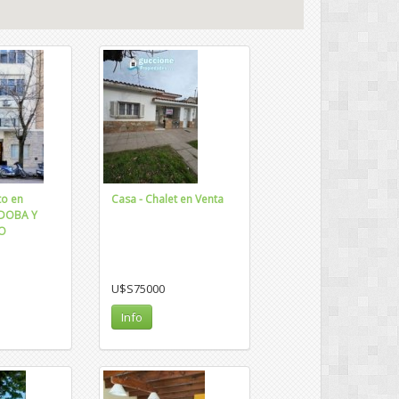
o en
Casa - Chalet en Venta
RDOBA Y
O
U$S75000
Info