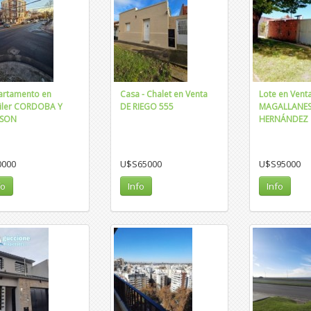
rtamento en
Casa - Chalet en Venta
Lote en Vent
iler CORDOBA Y
DE RIEGO 555
MAGALLANES 
SON
HERNÁNDEZ
0000
U$S65000
U$S95000
fo
Info
Info